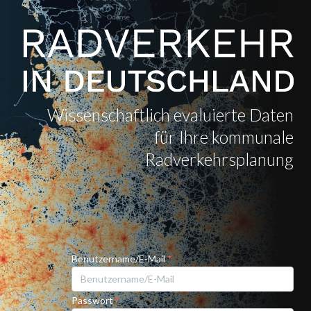
Wissenschaftlich evaluierte Daten
für Ihre kommunale
Radverkehrsplanung
Benutzername/E-Mail
*
Passwort
*